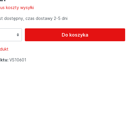
us koszty wysyłki
NUC 244NX
TTB420/ 425
1840
3045
3450
4045
4500
4055
4550
4552
4555
5565
6055
6650
6652
8055
TRO 650
678
t dostępny, czas dostawy 2-5 dni
Do koszyka
odukt
ktu:
VS10601