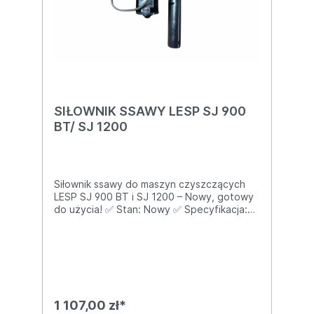
SIŁOWNIK SSAWY LESP SJ 900
BT/ SJ 1200
Siłownik ssawy do maszyn czyszczących
LESP SJ 900 BT i SJ 1200 – Nowy, gotowy
do użycia! ✅ Stan: Nowy ✅ Specyfikacja:
Siłownik ssawy kompatybilny z maszynami
czyszczącymi LESP SJ 900 BT i SJ 1200 ✅
Wymiary i dane techniczne: Typ: Siłownik
ssawy Kompatybilność: Maszyny szorująco-
zbierające LESP SJ 900 BT i SJ 1200
Zastosowanie: Podnoszenie i opuszczanie
ssawy w celu efektywnego osuszania
1 107,00 zł*
powierzchni ✅ Zalety: Precyzyjne