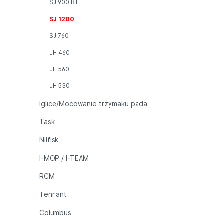
SJ 900 BT
SJ 1200
SJ 760
JH 460
JH 560
JH 530
Iglice/Mocowanie trzymaku pada
Taski
Nilfisk
I-MOP / I-TEAM
RCM
Tennant
Columbus