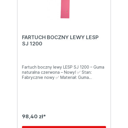
doświadczeniem oferujemy wsparcie
posprzedażowe, w tym dostęp do części
zamiennych i fachową pomoc techniczną.
📞 Masz pytania? Skontaktuj się z nami, a
doradzimy i pomożemy dobrać odpowiedni
produkt do Twoich potrzeb!
FARTUCH BOCZNY LEWY LESP
SJ 1200
Fartuch boczny lewy LESP SJ 1200 – Guma
naturalna czerwona – Nowy! ✅ Stan:
Fabrycznie nowy ✅ Materiał: Guma
naturalna czerwona (kauczukowa,
elastyczna, oryginalna) Dokładne wymiary:
Długość: 640 mm Wysokość: 111 mm
Grubość: 4 mm Kompatybilność 100 %:
LESP SJ 1200 (wszystkie wersje) LESP SJ
1200 B / SJ 1200 E Zalety gumy naturalnej
czerwonej: Wysoka elastyczność – idealnie
98,40 zł*
przylega do podłogi, zero przedmuchów
Świetne zbieranie wody i pyłu – sucha