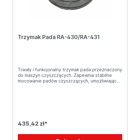
Trzymak Pada RA-430/RA-431
Trwały i funkcjonalny trzymak pada przeznaczony
do maszyn czyszczących. Zapewnia stabilne
mocowanie padów czyszczących, umożliwiając
skuteczne i efektywne czyszczenie różnych
powierzchni. Cechy produktu: ✔ Materiał:
wysokiej jakości tworzywo sztuczne odporne na
uszkodzenia ✔ Mocowanie: solidne zapięcie
zapewniające pewne trzymanie pada podczas
pracy ✔ Zastosowanie: idealny do padów
czyszczących, polerujących i szorujących ✔
435,42 zł*
Łatwy montaż: szybka wymiana i bezproblemowa
instalacja Doskonale sprawdzi się w
profesjonalnym czyszczeniu posadzek w