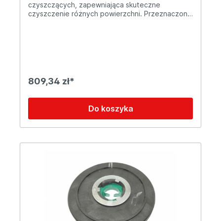
czyszczących, zapewniająca skuteczne
czyszczenie różnych powierzchni. Przeznaczona
do usuwania zabrudzeń z podłóg twardych oraz
elastycznych, gwarantuje optymalne efekty
pracy. Cechy produktu: ✔ Materiał: trwałe i
odporne na ścieranie włókna ✔ Zastosowanie:
skuteczne czyszczenie posadzek ✔ Łatwy
montaż: szybka wymiana i dopasowanie do
maszyny Idealna do zastosowań w obiektach
809,34 zł*
przemysłowych, handlowych i usługowych.
Zapewnia efektywne czyszczenie nawet w
wymagających warunkach.
Do koszyka