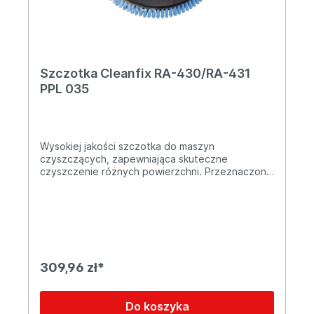
Szczotka Cleanfix RA-430/RA-431
PPL 035
Wysokiej jakości szczotka do maszyn
czyszczących, zapewniająca skuteczne
czyszczenie różnych powierzchni. Przeznaczona
do usuwania zabrudzeń z podłóg twardych oraz
elastycznych, gwarantuje optymalne efekty
pracy. Cechy produktu: ✔ Materiał: trwałe i
odporne na ścieranie włókna ✔ Zastosowanie:
skuteczne czyszczenie posadzek ✔ Łatwy
montaż: szybka wymiana i dopasowanie do
maszyny Idealna do zastosowań w obiektach
309,96 zł*
przemysłowych, handlowych i usługowych.
Zapewnia efektywne czyszczenie nawet w
wymagających warunkach.
Do koszyka