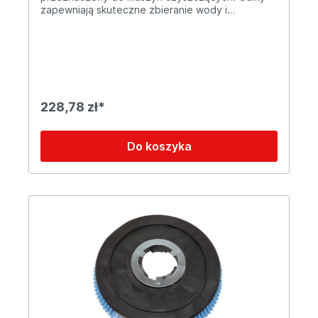
zapewniają skuteczne zbieranie wody i
zanieczyszczeń z różnych powierzchni,
gwarantując optymalną wydajność i efektywność
pracy urządzenia. Cechy produktu: ✔ Wymiary:
725 x 46 x 3 mm ✔ Materiał: odporny na ścieranie
elastomer o wysokiej trwałości ✔ Zastosowanie:
usuwanie wody, detergentów i zabrudzeń z
posadzek ✔ Łatwa wymiana: szybki montaż i
228,78 zł*
demontaż Idealne rozwiązanie dla
profesjonalnych firm sprzątających, obiektów
komercyjnych i przemysłowych.
Do koszyka