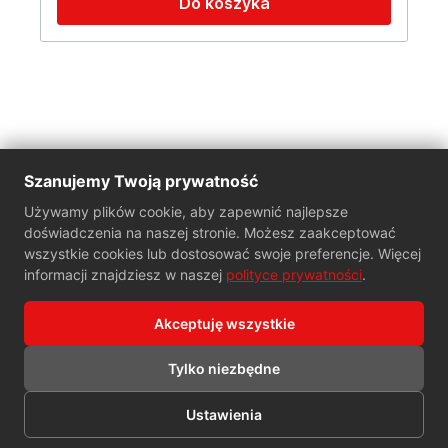
Do koszyka
obiektach komercyjnych, przemysłowych i
usługowych.
Szanujemy Twoją prywatność
O firmie
Używamy plików cookie, aby zapewnić najlepsze
doświadczenia na naszej stronie. Możesz zaakceptować
Dla klientów
wszystkie cookies lub dostosować swoje preferencje. Więcej
informacji znajdziesz w naszej
polityce prywatności
.
Wybierz swoją branżę
Akceptuję wszystkie
Kontakt
Tylko niezbędne
Wszelkie prawa zastrzeżone 2026 © LET-DOM
Ustawienia
Projekt i wykonanie
WebLives