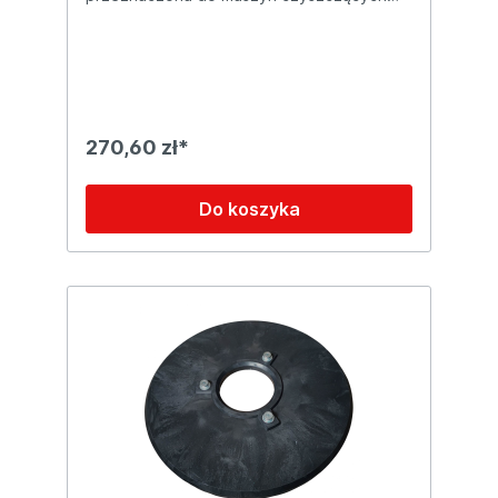
Comac Ultra C oraz Fimap Magna 100.
Zaprojektowana do intensywnego
czyszczenia twardych powierzchni w
obiektach przemysłowych i
komercyjnych.Nr katalogowy:
112DC10002KompatybilnośćComac Ultra
CFimap Magna 100CechyPrzeznaczona do
270,60 zł*
twardych posadzek, płytek ceramicznych i
betonuKompatybilna z wieloma modelami
maszyn Comac i FimapSzybki montaż i
Do koszyka
wymiana