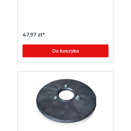
55-60Comac Tripla 26Comac Media 60-65-
75Comac Ultra 100-120Fimap MR 60-65-
75-85-100Fimap MG 75-85-100Fimap
MMX, SMX
47,97 zł*
Do koszyka