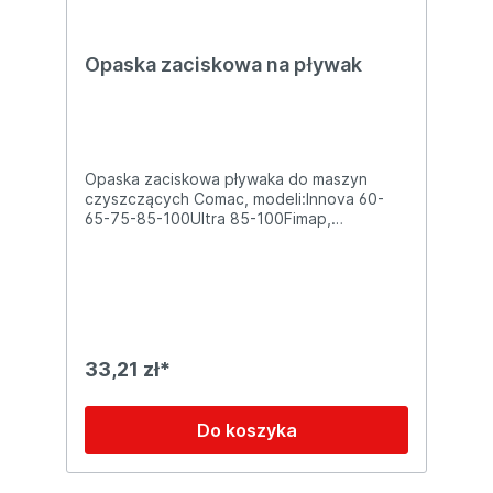
ponad 10-letnim doświadczeniem
oferujemy wsparcie posprzedażowe, w tym
dostęp do części zamiennych i fachową
Opaska zaciskowa na pływak
pomoc techniczną. 📞 Masz pytania?
Skontaktuj się z nami, a doradzimy i
pomożemy dobrać odpowiedni produkt do
Twoich potrzeb!
Opaska zaciskowa pływaka do maszyn
czyszczących Comac, modeli:Innova 60-
65-75-85-100Ultra 85-100Fimap,
modeli:MG 75-85-100MR 60-65-75-85-
100MMgMMXGammaMaxima
33,21 zł*
Do koszyka