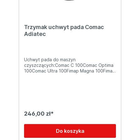
Trzymak uchwyt pada Comac
Adiatec
Uchwyt pada do maszyn
czyszczących:Comac C 100Comac Optima
100Comac Ultra 100Fimap Magna 100Fimap
Gamma 50Adiatek Jade 50Dane
techniczne:Szerokość: 500mm
246,00 zł*
Do koszyka