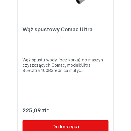
Wąż spustowy Comac Ultra
Wąż spustu wody (bez korka) do maszyn
czyszczących Comac, modeli:Ultra
85BUltra 100BŚrednica mufy:
38mmDługość: 1650mm
225,09 zł*
Do koszyka