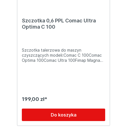
Szczotka 0,6 PPL Comac Ultra
Optima C 100
Szczotka talerzowa do maszyn
czyszczących modeli:Comac C 100Comac
Optima 100Comac Ultra 100Fimap Magna
100Fimap Gamma 50Adiatek Jade 50Dane
techniczne:Szerokość: 500mmGrubość
włosia: 0,6 PPLRodzaj: średnia
199,00 zł*
Do koszyka