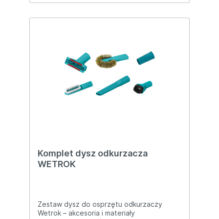
płynna i precyzyjna Montaż w 15–20 minut –
tylko odkręcasz stare i zakładasz nowe Po
tych kablach C43/C50/C60 znów jeździ jak
nowa! 📞 Masz Wetrok C43/C50/C60 i nie
chce ruszyć? – wyślemy jeszcze dziś!
Komplet dysz odkurzacza
WETROK
Zestaw dysz do osprzętu odkurzaczy
Wetrok – akcesoria i materiały