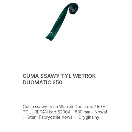
Rider S-70 i ssawa zostawia mokre pasy? –
wyślemy jeszcze dziś!
GUMA SSAWY TYŁ WETROK
DUOMATIC 650
Guma ssawy tylna Wetrok Duomatic 650 –
POLIURETAN kod 52004 – 830 mm – Nowa!
✅ Stan: Fabrycznie nowa ✅ Oryginalny
numer Wetrok: 52004 Dokładne wymiary:
Długość: 830 mm Wysokość: 40 mm