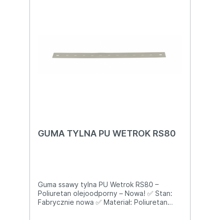
nie kruszy się, nie zostawia smug Idealna na
parkingi, hale produkcyjne, zakłady
chemiczne Jedna guma pasuje na przód i
na tył Po tej gumie Duomatic 800 z ssawą
1040 mm zbiera wodę na sucho nawet na
nierównych powierzchniach! Cena za 1 szt.
oryginalny brązowy poliuretan 52.031 –
1040 mm 📞 Masz Wetrok 800 z długą
ssawą i zostawia mokre pasy? – wyślemy
jeszcze dziś!
GUMA TYLNA PU WETROK RS80
Guma ssawy tylna PU Wetrok RS80 –
Poliuretan olejoodporny – Nowa! ✅ Stan:
Fabrycznie nowa ✅ Materiał: Poliuretan
(niebrudzący, olejoodporny, bardzo trwały)
✅ Kompatybilność 100 %: Wetrok RS80