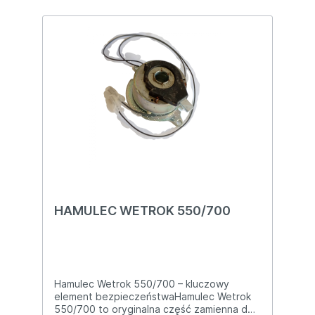
opóźnieniem Koniec z toczeniem się
maszyny na pochylniach i rampach 100 %
bezpieczeństwa – działa identycznie jak
oryginał Wetrok Montaż w 20–30 minut (3
śruby + wtyczka) Po tym hamulcu
XR70/XR90 znów jest w pełni bezpieczny i
gotowy do pracy! 📞 Masz Wetrok XR i nie
trzyma na pochyłościach? – wyślemy
jeszcze dziś!
HAMULEC WETROK 550/700
Hamulec Wetrok 550/700 – kluczowy
element bezpieczeństwaHamulec Wetrok
550/700 to oryginalna część zamienna do