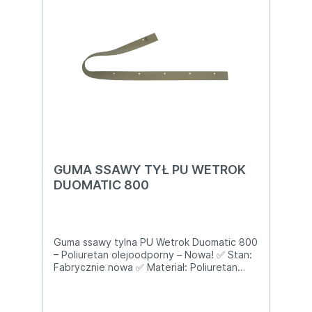
GUMA SSAWY TYŁ PU WETROK
DUOMATIC 800
Guma ssawy tylna PU Wetrok Duomatic 800
– Poliuretan olejoodporny – Nowa! ✅ Stan:
Fabrycznie nowa ✅ Materiał: Poliuretan
(niebrudzący, olejoodporny, bardzo trwały)
✅ Kompatybilność 100 %: Wetrok Duomatic
800 Wetrok Duomatic 820 / 900 (wersje z