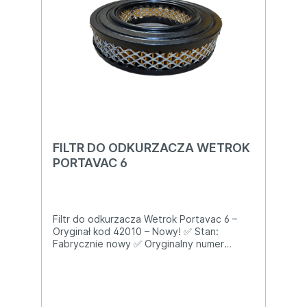
inwalidzkieWózki golfoweMaszyny
czyszczącePodnośniki i windy elektryczne
FILTR DO ODKURZACZA WETROK
PORTAVAC 6
Filtr do odkurzacza Wetrok Portavac 6 –
Oryginał kod 42010 – Nowy! ✅ Stan:
Fabrycznie nowy ✅ Oryginalny numer
Wetrok: 42010 ✅ Kompatybilność 100 %:
Wetrok Portavac 6 (wszystkie wersje)
Najważniejsze cechy: Filtr główny (wkład
siatkowy + mikrofibra) – wielokrotnego
użytku Bardzo dobra filtracja – zatrzymuje