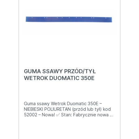
GUMA SSAWY PRZÓD/TYŁ
WETROK DUOMATIC 350E
Guma ssawy Wetrok Duomatic 350E –
NIEBIESKI POLIURETAN (przód lub tył) kod
52002 – Nowa! ✅ Stan: Fabrycznie nowa ✅
Oryginalny numer Wetrok: 52002 ✅
Kompatybilność 100 %: Wetrok Duomatic
350E Dane techniczne: Długość: 459 mm
Wysokość: 28 mm Grubość: 3,2 mm 11