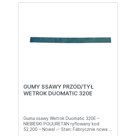
100 % sucho! Cena za 1 szt. tylna guma
poliuretan 📞 Masz Wetrok 570/650 i ssawa
zostawia mokre pasy? – wyślemy jeszcze
dziś!
GUMY SSAWY PRZÓD/TYŁ
WETROK DUOMATIC 320E
Guma ssawy Wetrok Duomatic 320E –
NIEBIESKI POLIURETAN ryflowany kod
52.200 – Nowa! ✅ Stan: Fabrycznie nowa ✅
Oryginalny numer Wetrok: 52.200 ✅