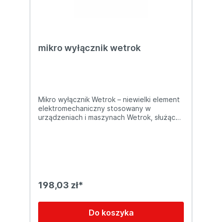
mikro wyłącznik wetrok
Mikro wyłącznik Wetrok – niewielki element
elektromechaniczny stosowany w
urządzeniach i maszynach Wetrok, służący
do wykrywania położenia lub nacisku.
Odpowiada za załączanie lub rozłączanie
obwodu elektrycznego w określonym
momencie pracy, zapewniając prawidłowe
działanie oraz bezpieczeństwo urządzenia.
198,03 zł*
Do koszyka