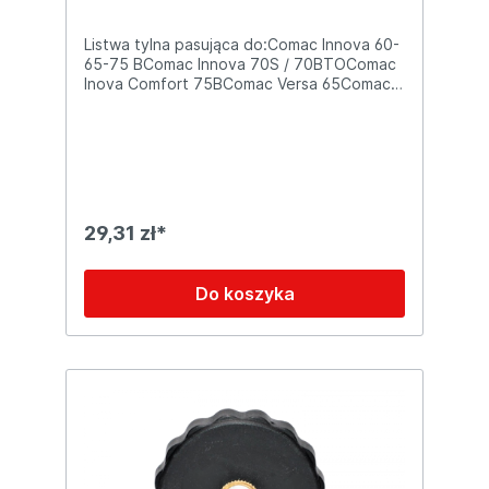
Listwa tylna pasująca do:Comac Innova 60-
65-75 BComac Innova 70S / 70BTOComac
Inova Comfort 75BComac Versa 65Comac
Optima 85-100 BFimapa MX 65Fimapa
SMx65Fimapa MR 65-75Parametry
techniczne: Długość= 926mm
29,31 zł*
Do koszyka