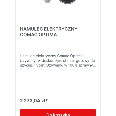
Skontaktuj się z nami, a doradzimy i
pomożemy dobrać odpowiednie akcesoria
do Twojej maszyny!
HAMULEC ELEKTRYCZNY
COMAC OPTIMA
Hamulec elektryczny Comac Optima –
Używany, w doskonałym stanie, gotowy do
użycia!✅ Stan: Używany, w 100% sprawny,
z minimalnymi śladami użytkowania✅
Kompatybilność: Dedykowany do
samojezdnych szorowarek Comac Optima
(np. Optima 85, 90, 100)✅ Wymiary i dane
techniczne:Napięcie: 24VTyp: Elektrofrein
na przednim kole napędowymFunkcja:
Hamulec awaryjny i postojowy✅
2 273,04 zł*
Zalety:Oryginalny komponent z demontażu,
zapewniający pełną kompatybilność z serią
Comac OptimaZwiększa bezpieczeństwo
Do koszyka