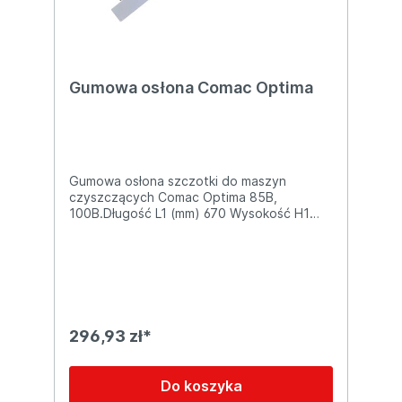
Gumowa osłona Comac Optima
Gumowa osłona szczotki do maszyn
czyszczących Comac Optima 85B,
100B.Długość L1 (mm) 670 Wysokość H1
(mm) 80 Grubość S1 (mm) 3 Grubość
całkowita S2 (mm) 10 Materiał: guma
296,93 zł*
Do koszyka