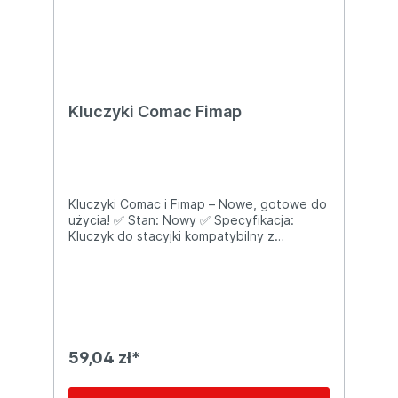
Kluczyki Comac Fimap
Kluczyki Comac i Fimap – Nowe, gotowe do
użycia! ✅ Stan: Nowy ✅ Specyfikacja:
Kluczyk do stacyjki kompatybilny z
maszynami czyszczącymi Fimap i Comac ✅
Wymiary i dane techniczne: Typ: Kluczyk
do stacyjki Kompatybilność: Maszyny
szorująco-zbierające Fimap (np. MMX, MXR,
Genie) i Comac (np. Innova, Vispa, Antea)
Zestaw: 2 kluczyki Zastosowanie:
Uruchamianie i zabezpieczanie maszyny
59,04 zł*
przed nieautoryzowanym użyciem ✅
Zalety: Gwarantuje bezpieczne i łatwe
uruchamianie maszyny z zabezpieczeniem