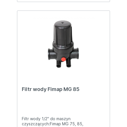
komponentów, zapewnia niezawodne i
precyzyjne działanie urządzenia.Pasuje do
modeli COMAC:Optima 85BOptima
100BKOD: 438651Uwaga: Przed zakupem
prosimy upewnić się, że produkt jest
zgodny z Twoją maszyną. W razie pytań
zapraszamy do kontaktu z naszym doradcą
technicznym.
Filtr wody Fimap MG 85
Filtr wody 1/2" do maszyn
czyszczących:Fimap MG 75, 85,