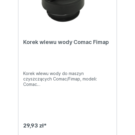
Korek wlewu wody Comac Fimap
Korek wlewu wody do maszyn
czyszczących Comac/Fimap, modeli:
Comac
InnovaComac OptimaComac L20Fimap MxR
Fimap MMgFimap MRFimap
MxFimap SMXFimap BMgFimap iMxFimap M
y 50
29,93 zł*