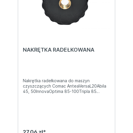
NAKRĘTKA RADEŁKOWANA
Nakrętka radełkowana do maszyn
czyszczących Comac AnteaVersaL20Abila
45, 50InnovaOptima 85-100Tripla 85
BMedia
75FimapMxSMxiMxGammaMaximaMGMMx
MRMxRMY 50ValidaWymiary: 40x9mm
27,06 zł*