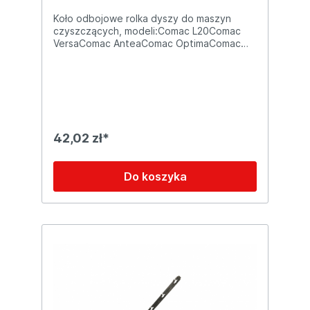
Koło odbojowe rolka dyszy do maszyn
czyszczących, modeli:Comac L20Comac
VersaComac AnteaComac OptimaComac
C75Comac C85Comac C100Comac
InnovaFimap BMgFimap iMxFimap
MMgFimap MRFimap MxLFimap MxRFimap
MY 50 Wymiary produktu: 100x20mm
42,02 zł*
Do koszyka