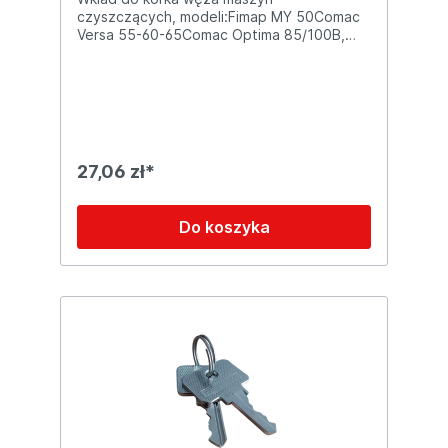
czyszczących, modeli:Fimap MY 50Comac
Versa 55-60-65Comac Optima 85/100B,
90BSComac Antea 65Comac Innova 55
27,06 zł*
Do koszyka