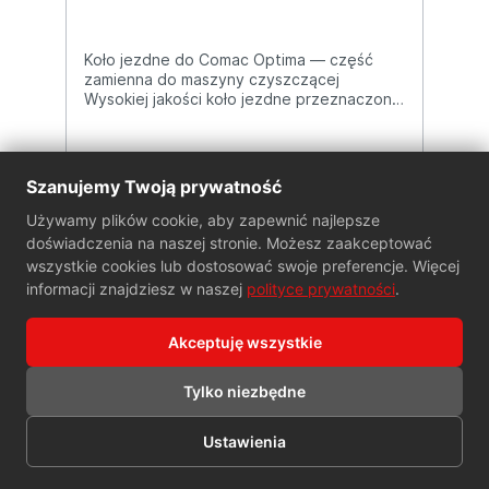
Koło jezdne do Comac Optima — część
zamienna do maszyny czyszczącej
Wysokiej jakości koło jezdne przeznaczone
do profesjonalnej maszyny czyszczącej
Comac Optima. Jest to kluczowy element
układu jezdnego, który zapewnia stabilność
urządzenia, płynny ruch i łatwe
Szanujemy Twoją prywatność
manewrowanie podczas sprzątania dużych
powierzchni.
Używamy plików cookie, aby zapewnić najlepsze
doświadczenia na naszej stronie. Możesz zaakceptować
2 000,00 zł*
wszystkie cookies lub dostosować swoje preferencje. Więcej
informacji znajdziesz w naszej
polityce prywatności
.
Do koszyka
Akceptuję wszystkie
Tylko niezbędne
Ustawienia