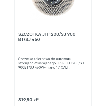
serwis z ponad 10-letnim doświadczeniem
oferujemy wsparcie posprzedażowe, w tym
dostęp do części zamiennych i fachową
pomoc techniczną. 📞 Masz pytania?
Skontaktuj się z nami, a doradzimy i
pomożemy dobrać odpowiedni produkt do
Twoich potrzeb!
SZCZOTKA JH 1200/SJ 900
BT/SJ 460
Szczotka talerzowa do automatu
szorująco-zbierającego LESP JH 1200/SJ
900BT/SJ 460Wymiary: 17 CALI
(430mm)Materiał włosia:
polipropylenGrubość włosia: 0,5
PPLRodzaj: średniaKOMPLET W MASZYNIE
JH1200 TO 2SZT.
319,80 zł*