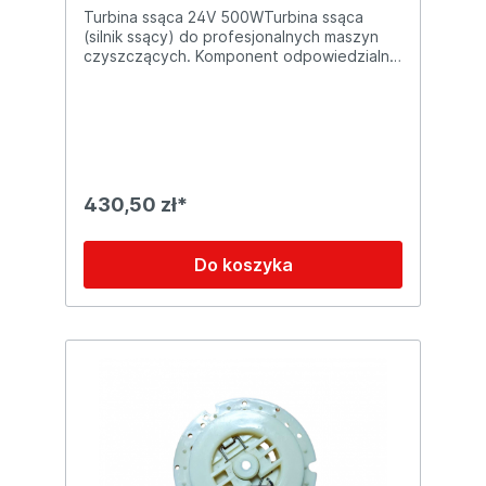
Turbina ssąca 24V 500WTurbina ssąca
(silnik ssący) do profesjonalnych maszyn
czyszczących. Komponent odpowiedzialny
za generowanie siły ssącej w układzie
ssącym.Dane
techniczneParametrWartośćNapięcie24VM
oc500WTypTurbina ssąca / silnik
ssącyZastosowanieGenerowanie siły ssącej
umożliwiającej zbieranie wody i
zanieczyszczeń z czyszczonych
430,50 zł*
powierzchni w maszynach szorująco-
zbierających.
Do koszyka