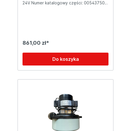
24V Numer katalogowy części: 00543750
Przeznaczona do modeli: HAKO B 70 HAKO
B 90 HAKO B 120 HAKO B 450 HAKO B 530
HAKO B 650 HAKO B 655 HAKO B 750
HAKO B 755 HAKO B 855 HAKO B 1100
861,00 zł*
Do koszyka