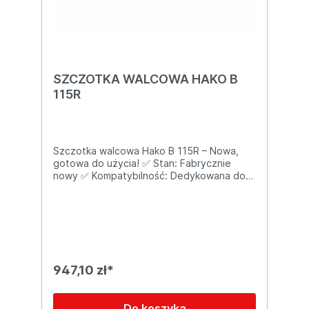
SZCZOTKA WALCOWA HAKO B
115R
Szczotka walcowa Hako B 115R – Nowa,
gotowa do użycia! ✅ Stan: Fabrycznie
nowy ✅ Kompatybilność: Dedykowana do
zamiatarek Hako B 115R ✅ Wymiary i dane
techniczne: Numer części: 7096 Szerokość:
70 cm Grubość włosia: 0,7 mm Materiał:
Nylon Pasuje do modeli: Hako 750 RC, B
115R/750, Hakomatic B120 R (70 cm),
Scrubmaster B120 R (70 cm) Zastosowanie:
Zamiatanie i zbieranie zanieczyszczeń z
947,10 zł*
twardych powierzchni ✅ Zalety: Skutecznie
usuwa drobne i większe zanieczyszczenia
dzięki nylonowemu włosiu o grubości 0,7
Do koszyka