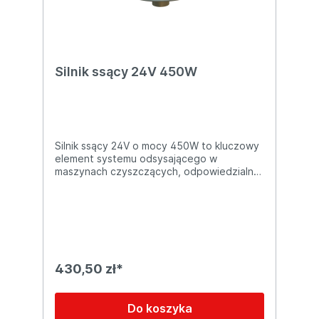
Silnik ssący 24V 450W
Silnik ssący 24V o mocy 450W to kluczowy
element systemu odsysającego w
maszynach czyszczących, odpowiedzialny
za skuteczne usuwanie brudnej wody i
zanieczyszczeń z powierzchni. Zapewnia
wysoką wydajność pracy oraz
niezawodność nawet przy intensywnym
użytkowaniu. Cechy produktu: ✅ Napięcie:
24V | Moc: 450W – idealny do maszyn
bateryjnych ✅ Wysoka siła ssania –
430,50 zł*
skuteczne osuszanie powierzchni bez
smug ✅ Cicha i stabilna praca – komfort
użytkowania nawet w miejscach
Do koszyka
publicznych ✅ Trwała konstrukcja –