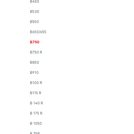
B450
B530
B550
B650/655
B750
B750 R
B850
B910
B100 R
B115 R
B 140 R
B 175 R
B 1050
B 75R