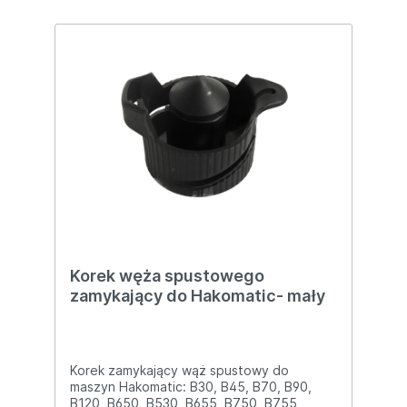
Korek węża spustowego
zamykający do Hakomatic- mały
Korek zamykający wąż spustowy do
maszyn Hakomatic: B30, B45, B70, B90,
B120, B650, B530, B655, B750, B755,