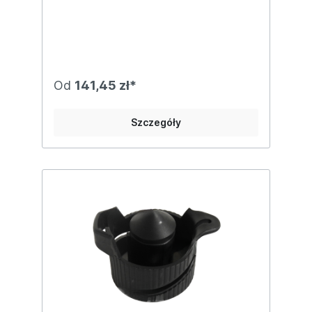
gumy przedniej: 4*50*954mmWymiary
gumy środkowej: 4*35*974mmWymiary
gumy tylnej: 4*50*970mm
Od
141,45 zł*
Szczegóły