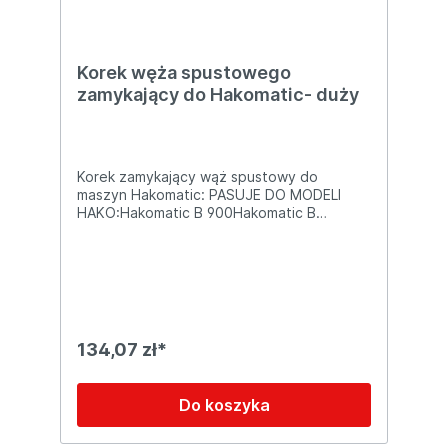
Korek węża spustowego
zamykający do Hakomatic- duży
Korek zamykający wąż spustowy do
maszyn Hakomatic: PASUJE DO MODELI
HAKO:Hakomatic B 900Hakomatic B
910Hakomatic B 1050Hakomatic B
1100Scrubmaster B 140 RScrubmaster B
310 R
134,07 zł*
Do koszyka