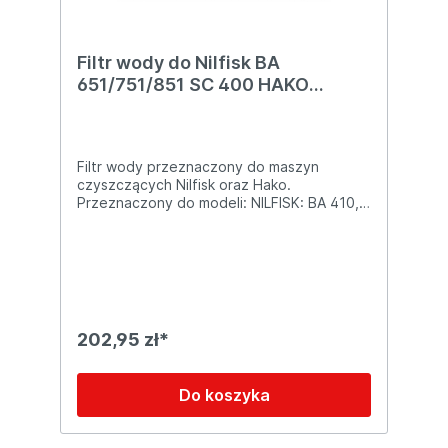
Filtr wody do Nilfisk BA
651/751/851 SC 400 HAKO
B30/B45/ B70, B90, B115R
Filtr wody przeznaczony do maszyn
czyszczących Nilfisk oraz Hako.
Przeznaczony do modeli: NILFISK: BA 410,
651, 751, 851SC 400B, 401B, 450B, 500,
800, 2000B Scrubtec 343, 344 HAKO:
HAKOMATIC B30 B45 B70, B90, B115R, B
750SCRUBMASTER B70, B90
202,95 zł*
Do koszyka