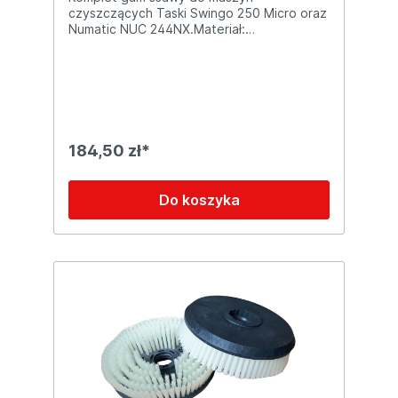
czyszczących Taski Swingo 250 Micro oraz
Numatic NUC 244NX.Materiał:
PoliuretanWymiary gumy tylnej: 560 x 33 x 2
mmWymiary gumy przedniej: 590 x 33 x 2
mmOPIS: Gumy zostały wykonane z
wysokiej jakości poliuretanu. Zestaw
zawiera gumę przednią i tylną.
184,50 zł*
Do koszyka