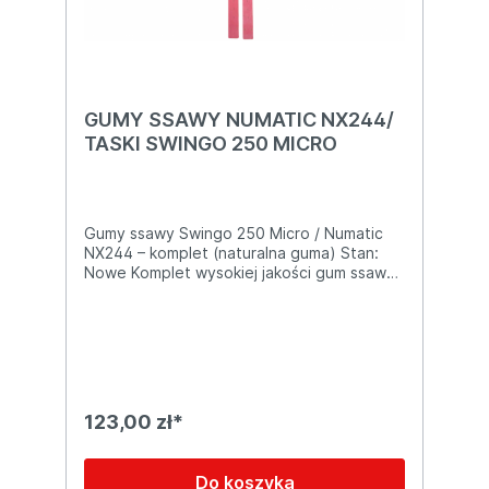
GUMY SSAWY NUMATIC NX244/
TASKI SWINGO 250 MICRO
Gumy ssawy Swingo 250 Micro / Numatic
NX244 – komplet (naturalna guma) Stan:
Nowe Komplet wysokiej jakości gum ssawy
wykonanych z naturalnej gumy,
przeznaczony do maszyn czyszczących
Swingo 250 Micro oraz Numatic NX244
913810 . Zestaw zawiera: Guma przednia: :
560 mm długości, 32 mm wysokości Guma
tylna: 590 mm długości, 33 mm wysokości ✅
Cechy produktu: Wykonane z elastycznej i
123,00 zł*
trwałej naturalnej gumy Odporność na
ścieranie oraz działanie standardowych
środków chemicznych Skuteczne zbieranie
Do koszyka
wody z powierzchni bez pozostawiania