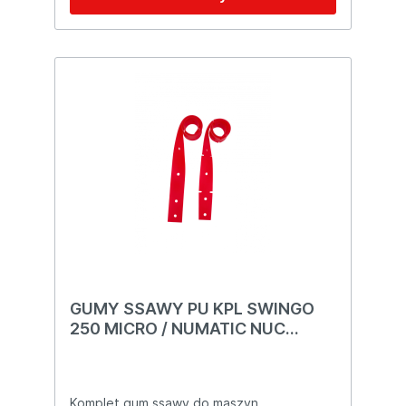
smug Łatwy montaż i wymiana Idealne
dopasowanie do listwy ssącej maszyn
Swingo 250 Micro oraz Numatic NX244
Gumy ssawy stanowią kluczowy element,
który wpływa na efektywność maszyny
czyszczącej. Regularna wymiana gum
ssawy zapewnia wysoką jakość
czyszczenia i osuszania powierzchni. Mam
nadzieję, że ten opis spełnia Twoje
oczekiwania! Jeśli potrzebujesz
dodatkowych informacji, daj znać!
GUMY SSAWY PU KPL SWINGO
250 MICRO / NUMATIC NUC
244NX
Komplet gum ssawy do maszyn