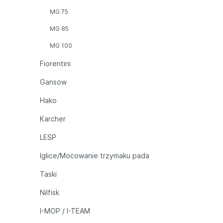
MG 75
MG 85
MG 100
Fiorentini
Gansow
Hako
Karcher
LESP
Iglice/Mocowanie trzymaku pada
Taski
Nilfisk
I-MOP / I-TEAM