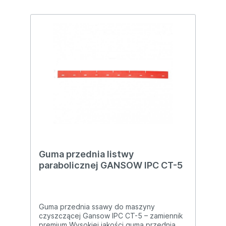
przecieków nawet po wielu tysiącach cykli
Plug & play – kompletny zestaw z wtyczką i
uchwytem – montaż w 5 minut Wytrzymała
konstrukcja – odporny na środki chemiczne
i drgania Dlaczego warto? Elektrozawór
Gansow CT 15 24V to oryginalny (lub
najwyższej jakości zamiennik) kompletny
moduł, który eliminuje typowe problemy:
kapanie wody, brak dozowania, zalewanie
elektroniki. Idealny do maszyn pracujących
w sklepach, szkołach i halach. Jako serwis z
ponad 10-letnim doświadczeniem
oferujemy pełne wsparcie i gwarancję
montażu. 📞 Masz pytania? Skontaktuj się z
nami – dobierzemy i wyślemy jeszcze dziś!
Guma przednia listwy
parabolicznej GANSOW IPC CT-5
Guma przednia ssawy do maszyny
czyszczącej Gansow IPC CT-5 – zamiennik
premium Wysokiej jakości guma przednia