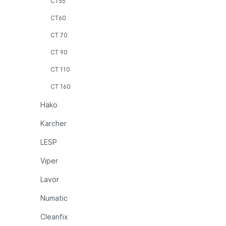
CT55
CT60
CT 70
CT 90
CT 110
CT 160
Hako
Karcher
LESP
Viper
Lavor
Numatic
Cleanfix