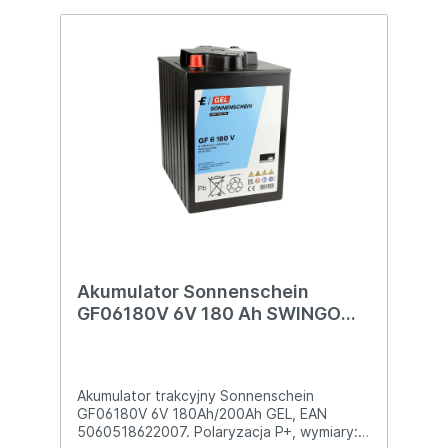
Akumulator Sonnenschein
GF06180V 6V 180 Ah SWINGO
1650/1850 HAKO B 70/B90
ORYGINAŁ
Akumulator trakcyjny Sonnenschein
GF06180V 6V 180Ah/200Ah GEL, EAN
5060518622007. Polaryzacja P+, wymiary: