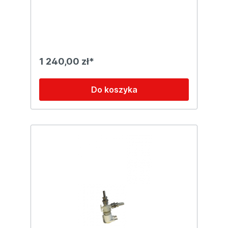
długość 246 mm, szerokość 192 mm,
wysokość 275 mm. Seria akumulatorów V
jest dedykowana przede wszystkim do
zastosowań przemysłowych – w maszynach
czyszczących, do pojazdów
automatycznych, wózków paletowych i
innych. Zawór VRLA, technologia dryfit i
1 240,00 zł*
zamknięcie elektrolitu w formie żelu
sprawiają, że baterie te są solidne,
bezpieczne i niezawodne. Zalety i
Do koszyka
zastosowania Bezobsługowy żelowy typ
GEL VRLA, technologia dryfit i zamknięcie
elektrolitu w formie żelu zapewniają
bezpieczeństwo i niezawodność
Przeznaczenie: łodzie, wózki paletowe,
maszyny czyszczące, pojazdy elektryczne
Dane techniczne Napięcie znamionowe: 6V
Pojemność (C20): 200 Ah Pojemność (C5):
180 Ah Marka: SONNENSCHEIN Model:
GF06180V Biegunowość: uniwersalna
Rodzaj bieguna: A-Terminal Mocowanie: B0
Długość: 246 mm Szerokość: 192 mm
Wysokość: 275 mm Bezobsługowość: TAK
Dostęp do korków: NIE Wskaźnik
naładowania: NIE Typ: żelowy